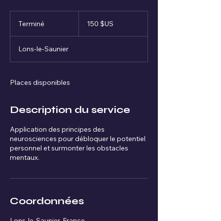
150
dollars
Terminé
T
150 $US
des
États-
e
Unis
r
Lons-le-Saunier
m
i
n
é
Places disponibles
Description du service
Application des principes des
neurosciences pour débloquer le potentiel
personnel et surmonter les obstacles
mentaux.
Coordonnées
Lons-le-Saunier, France